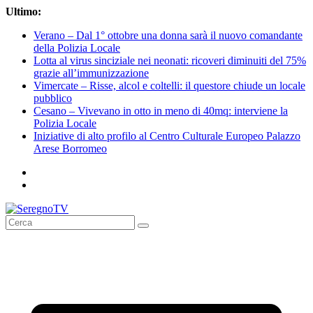
Salta
Ultimo:
al
Verano – Dal 1° ottobre una donna sarà il nuovo comandante
contenuto
della Polizia Locale
Lotta al virus sinciziale nei neonati: ricoveri diminuiti del 75%
grazie all’immunizzazione
Vimercate – Risse, alcol e coltelli: il questore chiude un locale
pubblico
Cesano – Vivevano in otto in meno di 40mq: interviene la
Polizia Locale
Iniziative di alto profilo al Centro Culturale Europeo Palazzo
Arese Borromeo