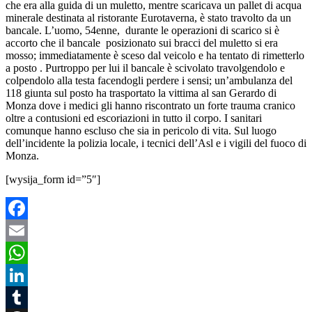
che era alla guida di un muletto, mentre scaricava un pallet di acqua
minerale destinata al ristorante Eurotaverna, è stato travolto da un
bancale. L’uomo, 54enne, durante le operazioni di scarico si è
accorto che il bancale posizionato sui bracci del muletto si era
mosso; immediatamente è sceso dal veicolo e ha tentato di rimetterlo
a posto . Purtroppo per lui il bancale è scivolato travolgendolo e
colpendolo alla testa facendogli perdere i sensi; un’ambulanza del
118 giunta sul posto ha trasportato la vittima al san Gerardo di
Monza dove i medici gli hanno riscontrato un forte trauma cranico
oltre a contusioni ed escoriazioni in tutto il corpo. I sanitari
comunque hanno escluso che sia in pericolo di vita. Sul luogo
dell’incidente la polizia locale, i tecnici dell’Asl e i vigili del fuoco di
Monza.
[wysija_form id=”5″]
Facebook
Email
WhatsApp
LinkedIn