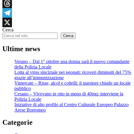
Tumblr
Threads
Telegram
Cerca
X
Cerca
Ultime news
Verano – Dal 1° ottobre una donna sarà il nuovo comandante
della Polizia Locale
Lotta al virus sinciziale nei neonati: ricoveri diminuiti del 75%
grazie all’immunizzazione
Vimercate – Risse, alcol e coltelli: il questore chiude un locale
pubblico
Cesano – Vivevano in otto in meno di 40mq: interviene la
Polizia Locale
Iniziative di alto profilo al Centro Culturale Europeo Palazzo
Arese Borromeo
Categorie