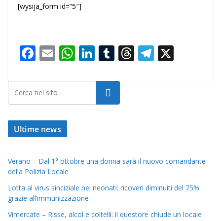
[wysija_form id=”5″]
F
E
W
Li
T
T
T
X
ac
m
h
n
u
h
el
e
ai
at
k
m
re
e
Cerca
b
l
s
e
bl
a
gr
o
A
dI
r
d
a
o
p
n
s
m
Ultime news
k
p
Verano – Dal 1° ottobre una donna sarà il nuovo comandante
della Polizia Locale
Lotta al virus sinciziale nei neonati: ricoveri diminuiti del 75%
grazie all’immunizzazione
Vimercate – Risse, alcol e coltelli: il questore chiude un locale