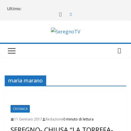
Salta
Ultimo:
al
contenuto
maria marano
CRONACA
11 Gennaio 2017
Redazione
0 minuto di lettura
SEREGNO- CHIUSA “LA TORREFA-