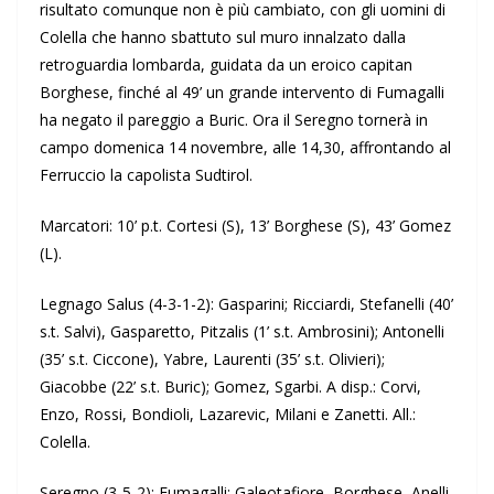
risultato comunque non è più cambiato, con gli uomini di
Colella che hanno sbattuto sul muro innalzato dalla
retroguardia lombarda, guidata da un eroico capitan
Borghese, finché al 49’ un grande intervento di Fumagalli
ha negato il pareggio a Buric. Ora il Seregno tornerà in
campo domenica 14 novembre, alle 14,30, affrontando al
Ferruccio la capolista Sudtirol.
Marcatori: 10’ p.t. Cortesi (S), 13’ Borghese (S), 43’ Gomez
(L).
Legnago Salus (4-3-1-2): Gasparini; Ricciardi, Stefanelli (40’
s.t. Salvi), Gasparetto, Pitzalis (1’ s.t. Ambrosini); Antonelli
(35’ s.t. Ciccone), Yabre, Laurenti (35’ s.t. Olivieri);
Giacobbe (22’ s.t. Buric); Gomez, Sgarbi. A disp.: Corvi,
Enzo, Rossi, Bondioli, Lazarevic, Milani e Zanetti. All.:
Colella.
Seregno (3-5-2): Fumagalli; Galeotafiore, Borghese, Anelli