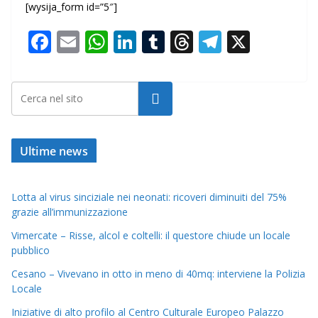
[wysija_form id=”5″]
F
E
W
Li
T
T
T
X
ac
m
h
n
u
h
el
e
ai
at
k
m
re
e
Cerca
b
l
s
e
bl
a
gr
o
A
dI
r
d
a
o
p
n
s
m
Ultime news
k
p
Lotta al virus sinciziale nei neonati: ricoveri diminuiti del 75%
grazie all’immunizzazione
Vimercate – Risse, alcol e coltelli: il questore chiude un locale
pubblico
Cesano – Vivevano in otto in meno di 40mq: interviene la Polizia
Locale
Iniziative di alto profilo al Centro Culturale Europeo Palazzo