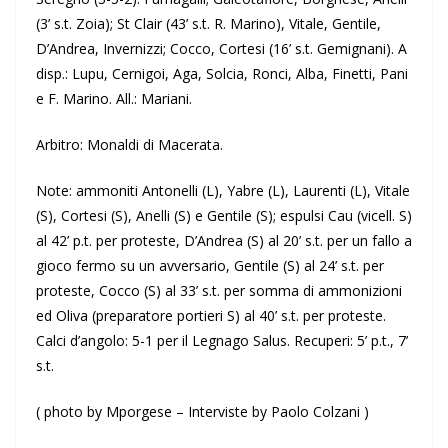
(3’ s.t. Zoia); St Clair (43’ s.t. R. Marino), Vitale, Gentile,
D’Andrea, Invernizzi; Cocco, Cortesi (16’ s.t. Gemignani). A
disp.: Lupu, Cernigoi, Aga, Solcia, Ronci, Alba, Finetti, Pani
e F. Marino. All.: Mariani.
Arbitro: Monaldi di Macerata.
Note: ammoniti Antonelli (L), Yabre (L), Laurenti (L), Vitale
(S), Cortesi (S), Anelli (S) e Gentile (S); espulsi Cau (vicell. S)
al 42’ p.t. per proteste, D’Andrea (S) al 20’ s.t. per un fallo a
gioco fermo su un avversario, Gentile (S) al 24’ s.t. per
proteste, Cocco (S) al 33’ s.t. per somma di ammonizioni
ed Oliva (preparatore portieri S) al 40’ s.t. per proteste.
Calci d’angolo: 5-1 per il Legnago Salus. Recuperi: 5’ p.t., 7’
s.t.
( photo by Mporgese – Interviste by Paolo Colzani )