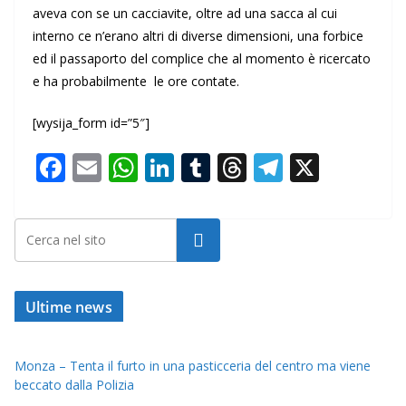
aveva con se un cacciavite, oltre ad una sacca al cui
interno ce n’erano altri di diverse dimensioni, una forbice
ed il passaporto del complice che al momento è ricercato
e ha probabilmente le ore contate.
[wysija_form id=”5″]
F
E
W
Li
T
T
T
X
ac
m
h
n
u
h
el
e
ai
at
k
m
re
e
Cerca
b
l
s
e
bl
a
gr
o
A
dI
r
d
a
o
p
n
s
m
Ultime news
k
p
Monza – Tenta il furto in una pasticceria del centro ma viene
beccato dalla Polizia