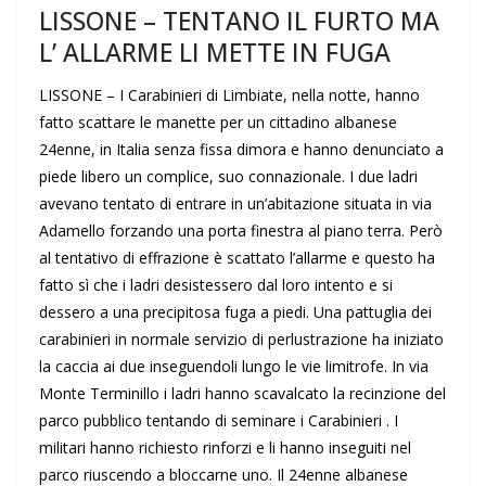
LISSONE – TENTANO IL FURTO MA
L’ ALLARME LI METTE IN FUGA
LISSONE – I Carabinieri di Limbiate, nella notte, hanno
fatto scattare le manette per un cittadino albanese
24enne, in Italia senza fissa dimora e hanno denunciato a
piede libero un complice, suo connazionale. I due ladri
avevano tentato di entrare in un’abitazione situata in via
Adamello forzando una porta finestra al piano terra. Però
al tentativo di effrazione è scattato l’allarme e questo ha
fatto sì che i ladri desistessero dal loro intento e si
dessero a una precipitosa fuga a piedi. Una pattuglia dei
carabinieri in normale servizio di perlustrazione ha iniziato
la caccia ai due inseguendoli lungo le vie limitrofe. In via
Monte Terminillo i ladri hanno scavalcato la recinzione del
parco pubblico tentando di seminare i Carabinieri . I
militari hanno richiesto rinforzi e li hanno inseguiti nel
parco riuscendo a bloccarne uno. Il 24enne albanese