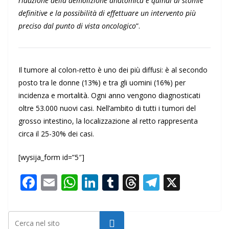
riduzione della demolizione anatomica e quindi di stomie
definitive e la possibilità di effettuare un intervento più
preciso dal punto di vista oncologico
”.
Il tumore al colon-retto è uno dei più diffusi: è al secondo
posto tra le donne (13%) e tra gli uomini (16%) per
incidenza e mortalità. Ogni anno vengono diagnosticati
oltre 53.000 nuovi casi. Nell’ambito di tutti i tumori del
grosso intestino, la localizzazione al retto rappresenta
circa il 25-30% dei casi.
[wysija_form id=”5″]
F
E
W
Li
T
T
T
X
ac
m
h
n
u
h
el
e
ai
at
k
m
re
e
Cerca