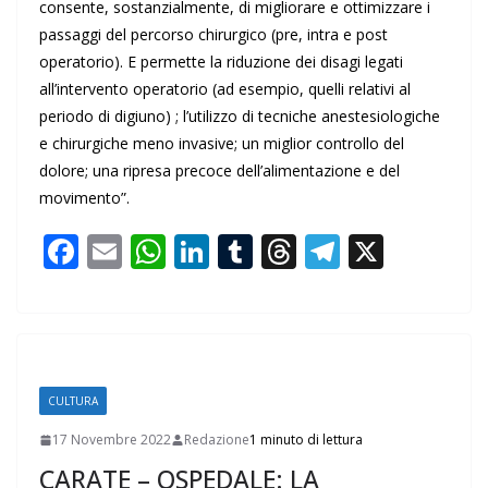
consente, sostanzialmente, di migliorare e ottimizzare i
passaggi del percorso chirurgico (pre, intra e post
operatorio). E permette la riduzione dei disagi legati
all’intervento operatorio (ad esempio, quelli relativi al
periodo di digiuno) ; l’utilizzo di tecniche anestesiologiche
e chirurgiche meno invasive; un miglior controllo del
dolore; una ripresa precoce dell’alimentazione e del
movimento”.
F
E
W
Li
T
T
T
X
ac
m
h
n
u
h
el
e
ai
at
k
m
re
e
b
l
s
e
bl
a
gr
o
A
dI
r
d
a
CULTURA
o
p
n
s
m
17 Novembre 2022
Redazione
1 minuto di lettura
k
p
CARATE – OSPEDALE: LA