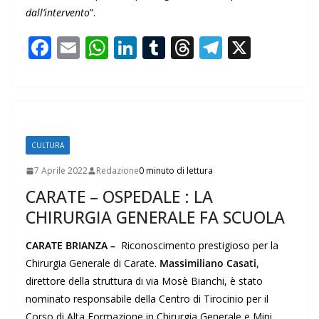
dall’intervento
”.
F
E
W
Li
T
T
T
X
ac
m
h
n
u
h
el
e
ai
at
k
m
re
e
b
l
s
e
bl
a
gr
o
A
dI
r
d
a
CULTURA
o
p
n
s
m
7 Aprile 2022
Redazione
0 minuto di lettura
k
p
CARATE – OSPEDALE : LA
CHIRURGIA GENERALE FA SCUOLA
CARATE BRIANZA –
Riconoscimento prestigioso per la
Chirurgia Generale di Carate.
Massimiliano Casati
,
direttore della struttura di via Mosè Bianchi, è stato
nominato responsabile della Centro di Tirocinio per il
Corso di Alta Formazione in Chirurgia Generale e Mini