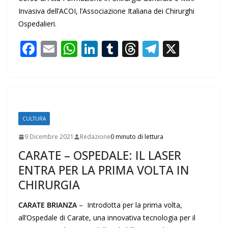
Invasiva dell’ACOI, l’Associazione Italiana dei Chirurghi
Ospedalieri.
F
E
W
Li
T
T
T
X
ac
m
h
n
u
h
el
e
ai
at
k
m
re
e
b
l
s
e
bl
a
gr
o
A
dI
r
d
a
CULTURA
o
p
n
s
m
9 Dicembre 2021
Redazione
0 minuto di lettura
k
p
CARATE – OSPEDALE: IL LASER
ENTRA PER LA PRIMA VOLTA IN
CHIRURGIA
CARATE BRIANZA
– Introdotta per la prima volta,
all’Ospedale di Carate, una innovativa tecnologia per il