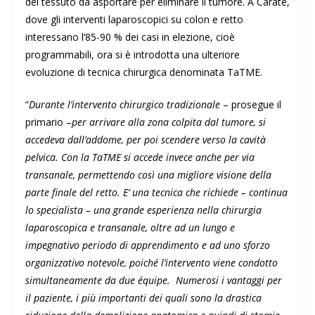
del tessuto da asportare per eliminare il tumore. A Carate,
dove gli interventi laparoscopici su colon e retto
interessano l’85-90 % dei casi in elezione, cioè
programmabili, ora si è introdotta una ulteriore
evoluzione di tecnica chirurgica denominata TaTME.
“
Durante l’intervento chirurgico tradizionale
– prosegue il
primario –
per arrivare alla zona colpita dal tumore, si
accedeva dall’addome, per poi scendere verso la cavità
pelvica. Con la TaTME si accede invece anche per via
transanale, permettendo così una migliore visione della
parte finale del retto. E’ una tecnica che richiede – continua
lo specialista – una grande esperienza nella chirurgia
laparoscopica e transanale, oltre ad un lungo e
impegnativo periodo di apprendimento e ad uno sforzo
organizzativo notevole, poiché l’intervento viene condotto
simultaneamente da due équipe. Numerosi i vantaggi per
il paziente, i più importanti dei quali sono la drastica