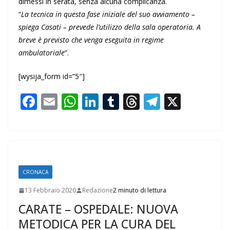
dimessi in serata, senza alcuna complicanza.
“
La tecnica in questa fase iniziale del suo avviamento –
spiega Casati – prevede l’utilizzo della sala operatoria. A
breve è previsto che venga eseguita in regime
ambulatoriale
”.
[wysija_form id=”5″]
F
E
W
Li
T
T
T
X
ac
m
h
n
u
h
el
e
ai
at
k
m
re
e
b
l
s
e
bl
a
gr
o
A
dI
r
d
a
CRONACA
o
p
n
s
m
13 Febbraio 2020
Redazione
2 minuto di lettura
k
p
CARATE – OSPEDALE: NUOVA
METODICA PER LA CURA DEL