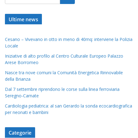
b
l
s
e
bl
a
gr
o
A
dI
r
d
a
o
p
n
s
m
Ultime news
k
p
Cesano – Vivevano in otto in meno di 40mq: interviene la Polizia
Locale
Iniziative di alto profilo al Centro Culturale Europeo Palazzo
Arese Borromeo
Nasce tra nove comuni la Comunità Energetica Rinnovabile
della Brianza
Dal 7 settembre riprendono le corse sulla linea ferroviaria
Seregno-Carnate
Cardiologia pediatrica: al san Gerardo la sonda ecocardiografica
per neonati e bambini
Categorie