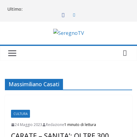
Salta
Ultimo:
al
contenuto
Massimiliano Casati
CULTURA
24 Maggio 2023
Redazione
1 minuto di lettura
CARATE – SANITA’: OLTRE 300