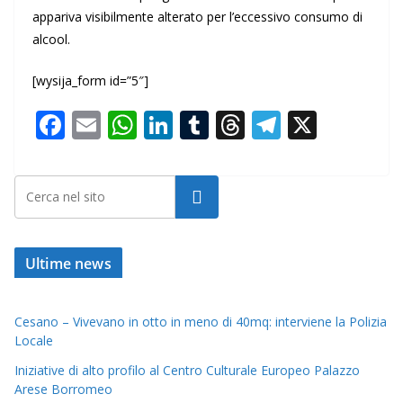
appariva visibilmente alterato per l’eccessivo consumo di
alcool.
[wysija_form id=”5″]
F
E
W
Li
T
T
T
X
ac
m
h
n
u
h
el
e
ai
at
k
m
re
e
Cerca
b
l
s
e
bl
a
gr
o
A
dI
r
d
a
o
p
n
s
m
Ultime news
k
p
Cesano – Vivevano in otto in meno di 40mq: interviene la Polizia
Locale
Iniziative di alto profilo al Centro Culturale Europeo Palazzo
Arese Borromeo