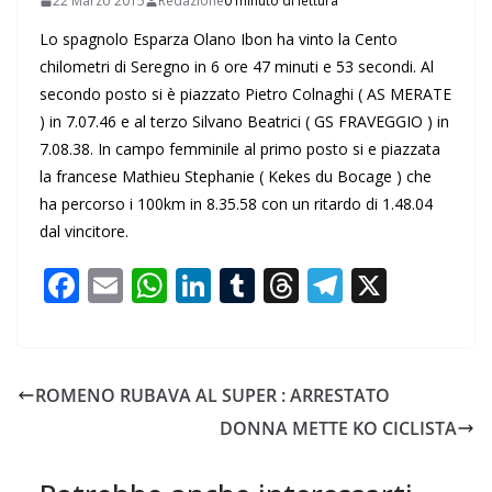
22 Marzo 2015
Redazione
0 minuto di lettura
Lo spagnolo Esparza Olano Ibon ha vinto la Cento
chilometri di Seregno in 6 ore 47 minuti e 53 secondi. Al
secondo posto si è piazzato Pietro Colnaghi ( AS MERATE
) in 7.07.46 e al terzo Silvano Beatrici ( GS FRAVEGGIO ) in
7.08.38. In campo femminile al primo posto si e piazzata
la francese Mathieu Stephanie ( Kekes du Bocage ) che
ha percorso i 100km in 8.35.58 con un ritardo di 1.48.04
dal vincitore.
F
E
W
Li
T
T
T
X
ac
m
h
n
u
h
el
e
ai
at
k
m
re
e
b
l
s
e
bl
a
gr
ROMENO RUBAVA AL SUPER : ARRESTATO
o
A
dI
r
d
a
DONNA METTE KO CICLISTA
o
p
n
s
m